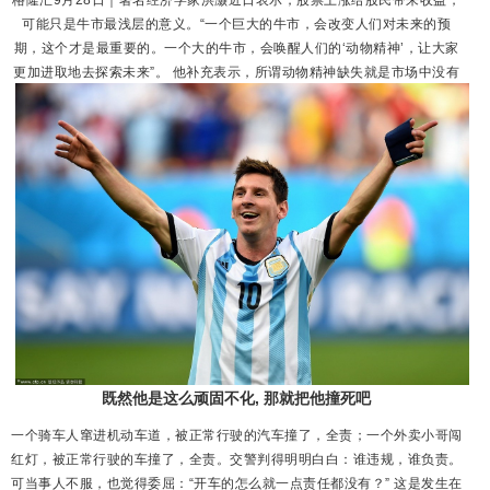
可能只是牛市最浅层的意义。“一个巨大的牛市，会改变人们对未来的预
期，这个才是最重要的。一个大的牛市，会唤醒人们的‘动物精神’，让大家
更加进取地去探索未来”。 他补充表示，所谓动物精神缺失就是市场中没有
人愿意承担风险。“这是非常可怕的，因为所有的科学创造都是基于人类对
于风险的承担。如果没有人愿意承担风险，社会是不会进步的。他认为，
站...
既然他是这么顽固不化, 那就把他撞死吧
一个骑车人窜进机动车道，被正常行驶的汽车撞了，全责；一个外卖小哥闯
红灯，被正常行驶的车撞了，全责。交警判得明明白白：谁违规，谁负责。
可当事人不服，也觉得委屈：“开车的怎么就一点责任都没有？” 这是发生在