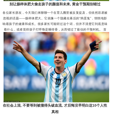
别让腺样体肥大偷走孩子的颜值和未来, 黄金干预期别错过
各位家长朋友，今天我们来聊聊一个在育儿圈里被反复提及，但依然容易被
忽视的话题——腺样体肥大。它就像一个隐藏在幕后的“捣蛋鬼”，悄悄地影
响着孩子的健康和成长。很多家长可能听过这个词，但并不清楚它到底意味
着什么，或者觉得孩子打呼噜是睡得香，从而错过了最佳的干预时机。 首
先，我们得学会识别这个“捣蛋鬼”发出的信号。它不会直接告诉您“我来
了”，而是通过一系列的身体表现来“刷存在感”。其中最典型、也最容易被...
在社会上混, 不要等到被撞得头破血流, 才后悔没早明白这10个人性
真相