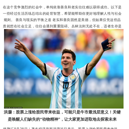
在这个竞争激烈的社会中，单纯依靠善良和老实往往难以获得成功。以下是
一些经过生活历练总结出的处世智慧，希望能帮助你更好地理解人性与社会
规则。 善良与现实的平衡之道 老实和善良固然是美德，但如果仅凭这些品
质就想在社会立足，往往会遇到重重阻碍。丛林法则无处不在，适者生存是
不变的真理。我们需要在保持本心的同时，学会保护自己，把握机会。 道
德话语背后的真实动机 人们热衷于谈论道德，往往隐藏着三种心理：一是
通...
洪灏：股票上涨给股民带来收益，可能只是牛市最浅层意义！关键
是唤醒人们缺失的“动物精神”，让大家更加进取地去探索未来
格隆汇9月28日｜著名经济学家洪灏近日表示，股票上涨给股民带来收益，