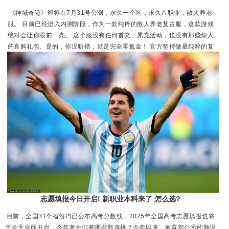
《神域奇迹》即将在7月31号公测，永久一个区，永久八职业，散人养老
服。 目前已经进入内测阶段，作为一款纯粹的散人养老复古服，这款游戏
绝对会让你眼前一亮。 这个服没有任何首充、累充活动，也没有那些烦人
的直购礼包。是的，你没听错，就是完全零氪金！ 官方坚持做最纯粹的复
古奇迹，让玩家回归游戏最初的快乐，游戏界面没有那些花里胡哨的充值入
口。 整个界面只有四个功能选项：商城、拍卖行、藏宝阁和排行榜。说到
藏宝...
志愿填报今日开启! 新职业本科来了 怎么选?
目前，全国31个省份均已公布高考分数线，2025年全国高考志愿填报也将
于今天全面开启。今年考生们有哪些新选择？今年以来，教育部公示的新设