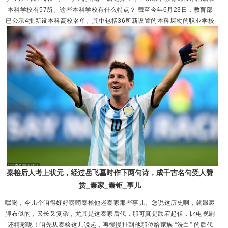
本科学校有57所。这些本科学校有什么特点？ 截至今年6月23日，教育部
已公示4批新设本科高校名单。其中包括36所新设置的本科层次的职业学校
和3所新型研究型大学。 今年我国职业本科院校计划招生规模将达到55万
人，自2019年全国首批“职业本科大学”诞生起，短短几年间...
秦桧后人考上状元，经过岳飞墓时作下两句诗，成千古名句受人赞
赏_秦家_秦钜_事儿
嘿哟，今儿个咱得好好唠唠秦桧他老秦家那些事儿。您说这历史啊，就跟裹
脚布似的，又长又复杂，尤其是这秦家后代，那可真是跌宕起伏，比电视剧
还精彩呢！咱先从秦桧这儿说起，再慢慢扯到他那位给家族 “洗白” 的后代