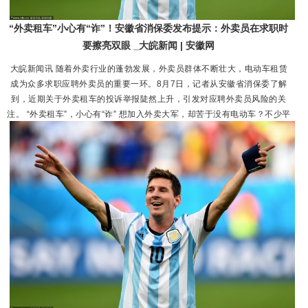
“外卖租车”小心有“诈”！安徽省消保委发布提示：外卖员在求职时
要擦亮双眼 _大皖新闻 | 安徽网
大皖新闻讯 随着外卖行业的蓬勃发展，外卖员群体不断壮大，电动车租赁
成为众多求职应聘外卖员的重要一环。8月7日，记者从安徽省消保委了解
到，近期关于外卖租车的投诉举报陡然上升，引发对应聘外卖员风险的关
注。 “外卖租车”，小心有“诈” 想加入外卖大军，却苦于没有电动车？不少平
台或第三方公司推出“以租代购”“先租后送”等模式。然而，一些不法分子以
招聘为名，利用求职者急需车辆的心理，设置租车合同“陷阱”，让...