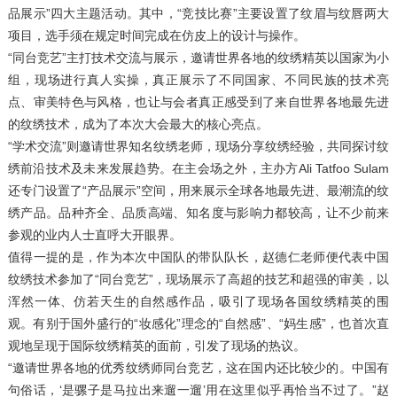
品展示”四大主题活动。其中，“竞技比赛”主要设置了纹眉与纹唇两大
项目，选手须在规定时间完成在仿皮上的设计与操作。
“同台竞艺”主打技术交流与展示，邀请世界各地的纹绣精英以国家为小
组，现场进行真人实操，真正展示了不同国家、不同民族的技术亮
点、审美特色与风格，也让与会者真正感受到了来自世界各地最先进
的纹绣技术，成为了本次大会最大的核心亮点。
“学术交流”则邀请世界知名纹绣老师，现场分享纹绣经验，共同探讨纹
绣前沿技术及未来发展趋势。在主会场之外，主办方Ali Tatfoo Sulam
还专门设置了“产品展示”空间，用来展示全球各地最先进、最潮流的纹
绣产品。品种齐全、品质高端、知名度与影响力都较高，让不少前来
参观的业内人士直呼大开眼界。
值得一提的是，作为本次中国队的带队队长，赵德仁老师便代表中国
纹绣技术参加了“同台竞艺”，现场展示了高超的技艺和超强的审美，以
浑然一体、仿若天生的自然感作品，吸引了现场各国纹绣精英的围
观。有别于国外盛行的“妆感化”理念的“自然感”、“妈生感”，也首次直
观地呈现于国际纹绣精英的面前，引发了现场的热议。
“邀请世界各地的优秀纹绣师同台竞艺，这在国内还比较少的。中国有
句俗话，‘是骡子是马拉出来遛一遛’用在这里似乎再恰当不过了。”赵