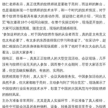
德仁老师表示，真正优秀的纹绣师就是要敢于亮剑，而这样的舞台，
也是最能体现一个纹绣师的技术水平，和一个时代的技术情况，对于
整个纹绣市场都具有极大的推动作用。据赵德仁老师介绍，“同台竞
艺”每次邀请18个小组同台献技。在整个实操过程中，现场是开放的，
大家可以随意围观、随意交流，现场的震撼感很强。
“参加这样的大会，对于国内纹绣市场的从业者而言，真的是太有意义
也太有必要了，有太多的东西值得我们学习和借鉴了。”在采访中，赵
德仁根据自己的亲身体验和现场观察，分享了他对于本次大会的几点
看法，以供大家参考：
很纯正、很单一，真真正正纹绣人的大型交流活动。会议现场，几乎
没有与纹绣行业无关的人参加，因而整个大会期间，尽管大家语言不
通，但交流确实畅通的、有效的、实用的。
纹绣精英敢于亮剑，真人实干，会议风格很务实。中国参加活动的人
虽然不多，但大家都敢于亮剑，主动参与到了“同台竞艺”，现场展示了
中国纹绣行业应有的技术水平，彰显了中国的大国风范与中国纹绣师
的独特风采。
主办方准备非常周到，尤其是真人实操环节，不仅准备了真人模特，
操作中可能会涉及的各种物料、设备、转换器等都非常齐全，为纹绣