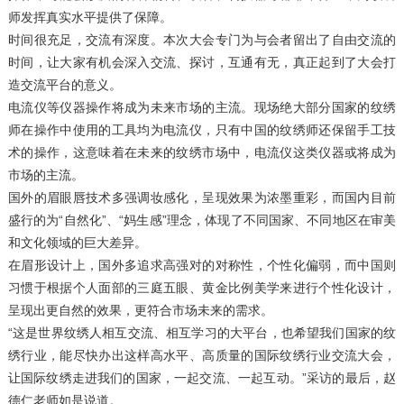
师发挥真实水平提供了保障。
时间很充足，交流有深度。本次大会专门为与会者留出了自由交流的
时间，让大家有机会深入交流、探讨，互通有无，真正起到了大会打
造交流平台的意义。
电流仪等仪器操作将成为未来市场的主流。现场绝大部分国家的纹绣
师在操作中使用的工具均为电流仪，只有中国的纹绣师还保留手工技
术的操作，这意味着在未来的纹绣市场中，电流仪这类仪器或将成为
市场的主流。
国外的眉眼唇技术多强调妆感化，呈现效果为浓墨重彩，而国内目前
盛行的为“自然化”、“妈生感”理念，体现了不同国家、不同地区在审美
和文化领域的巨大差异。
在眉形设计上，国外多追求高强对的对称性，个性化偏弱，而中国则
习惯于根据个人面部的三庭五眼、黄金比例美学来进行个性化设计，
呈现出更自然的效果，更符合市场未来的需求。
“这是世界纹绣人相互交流、相互学习的大平台，也希望我们国家的纹
绣行业，能尽快办出这样高水平、高质量的国际纹绣行业交流大会，
让国际纹绣走进我们的国家，一起交流、一起互动。”采访的最后，赵
德仁老师如是说道。