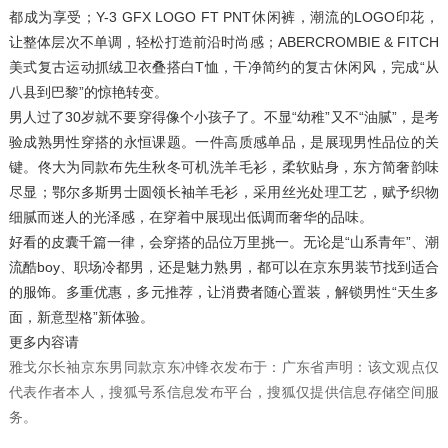
都成为享受；Y-3 GFX LOGO FT PNT休闲裤，潮流的LOGO印花，
让整体层次不单调，轻松打造前沿时尚感；ABERCROMBIE & FITCH
美式复古运动抓绒卫衣叠搭白T恤，干净简约的复古休闲风，完成“从
八县到巴黎”的惊艳转变。
男人过了30岁就不要穿得像个小孩子了。不显“幼稚”又不“油腻”，是考
验成熟男性穿搭的永恒课题。一件高质感单品，是展现男性品位的关
键。佟大为同款布先生秋冬可机洗羊毛衫，柔软贴身，东方简奢韵味
尽显；鄂尔多斯男士圆领长袖羊毛衫，采用丝光处理工艺，赋予织物
细腻而迷人的光泽感，在穿着中展现出低调而奢华的品味。
好看的皮囊千篇一律，会穿搭的品位万里挑一。无论是“山系青年”、潮
流酷boy、职场冷都男，还是魅力熟男，都可以在京东男装节找到适合
的服饰。多重优惠，多元推荐，让消费者随心置装，解锁男性“天生多
面，新意型格”新体验。
更多内容请
雅戈尔长袖京东男同款京东冲锋衣发布于：广东省声明：该文观点仅
代表作者本人，搜狐号系信息发布平台，搜狐仅提供信息存储空间服
务。