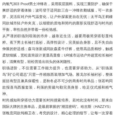
内氧气303 Proof男士冲锋衣，采用双层面料，实现三重防护，确保干
爽舒适的穿着体验；波司登于适同款三合一冲锋衣鹅绒服，可一衣多
穿，灵活应对户外气温变化，让户外探索更自在无忧；太平鸟王鹤棣
同款城市轻户外夹克，以细密的质地和简约的廓形实现舒适与时尚的
平衡，率性自然并带着一份松弛感。
从严谨的职场到喧闹的市井，越靠近生活，越要用极简穿搭彰显纯
粹。蕉下男士长袖打底衫，高弹性设计，完美贴合身形，且不失自由
伸展的舒适感；森马张新成同款森柔牛仔裤，使用高品质棉纱，触感
柔软细腻，宽松直筒设计更显高显瘦；UR城市运动户外超宽松长袖衬
衫，清爽有型，轻松营造出街头的休闲随性。
职场进阶，不仅需要工作能力提升，也需要穿搭助力。从“职场菜
鸟”到“公司霸总”只需一件精致西装增加气场。雅戈尔长袖衬衫，整体
挺括有型且兼具保暖性，是秋冬必不可少的商务时尚单品；张若昀同
款报喜鸟西服套装，利落的剪裁勾勒完美身形，给足仪式感和精气
神。
时尚感知和穿搭功力需要长时间摸索培养。若对此没有时间，那来自
国际大牌的主推单品，是最易掌握的“潮流密码”。哈吉斯（HAZZYS）
张晚意同款纯棉卫衣，考究的设计、精心处理的细节，让每一次穿着