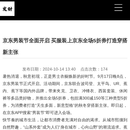
京东男装节全面开启 买服装上京东全场5折券打造穿搭
新主张
发布日期：2024-10-14 13:40 点击次数：174
暑热消退，秋意初现，正是男士衣橱焕新的好时节。9月17日晚8点，
京东男装节正式开启。活动期间，京东联合波司登、太平鸟、UR、蕉
内、蕉下等国内外品牌，带来夹克、卫衣、冲锋衣、西装套装、休闲
裤等多品类好物，并推出全场5折券，包括满300减150等三种类型5折
券，为消费者打造“天生多面，新意型格”的秋冬穿搭新主张。即日起，
在京东APP搜索“男装节”即可进入会场。
快节奏的城市生活，让都市消费者充满对自由的渴求。从城市熙攘到
自然野趣，“山系外套”成为人们“身在城市，心向山野”的潮流追求。蕉